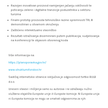
Razvijen inovativan proizvod namijenjen jačanju održivosti te
poticanju zelene i digitalne tranzicije poduzetnika u sektoru
turizma
Finalni prototip proizvoda tehnološke razine spremnosti TRL 8
demonstriran u stvarnom okruženju
Zaštićeno intelektualno vlasništvo
Rezultati istraživanja diseminirani putem publikacija, sudjelovanja
na konferenciji te objavom otvorenog koda
Više informacija na:
https://planoporavka.gov.hr/
www.strukturnifondovi.hr
Sadržaj internetske stranice isključiva je odgovornost tvrtke BULB
d.o.o.
Izneseni stavovi i mišljenja samo su autorova i ne odražavaju nužno
službena stajališta Europske unije ili Europske komisije. Ni Europska unija
ni Europska komisija ne mogu se smatrati odgovornima za njih.