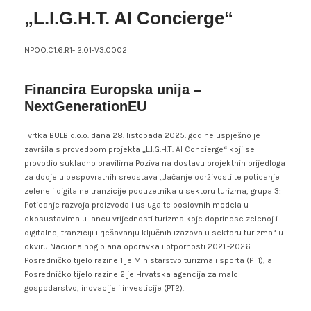
„L.I.G.H.T. AI Concierge“
NPOO.C1.6.R1-I2.01-V3.0002
Financira Europska unija –
NextGenerationEU
Tvrtka BULB d.o.o. dana 28. listopada 2025. godine uspješno je
završila s provedbom projekta „L.I.G.H.T. AI Concierge“ koji se
provodio sukladno pravilima Poziva na dostavu projektnih prijedloga
za dodjelu bespovratnih sredstava „Jačanje održivosti te poticanje
zelene i digitalne tranzicije poduzetnika u sektoru turizma, grupa 3:
Poticanje razvoja proizvoda i usluga te poslovnih modela u
ekosustavima u lancu vrijednosti turizma koje doprinose zelenoj i
digitalnoj tranziciji i rješavanju ključnih izazova u sektoru turizma“ u
okviru Nacionalnog plana oporavka i otpornosti 2021.-2026.
Posredničko tijelo razine 1 je Ministarstvo turizma i sporta (PT1), a
Posredničko tijelo razine 2 je Hrvatska agencija za malo
gospodarstvo, inovacije i investicije (PT2).