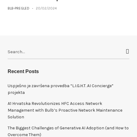
BLB-PREGLED
-
20/02/2024
S
e
a
r
Recent Posts
c
h
Uspješno je završena provedba “L.I.G.H.T. AI Concierge”
f
projekta
o
A1 Hrvatska Revolutionizes HFC Access Network
r
Management with Bulb’s Proactive Network Maintenance
:
Solution
The Biggest Challenges of Generative AI Adoption (and How to
Overcome Them)