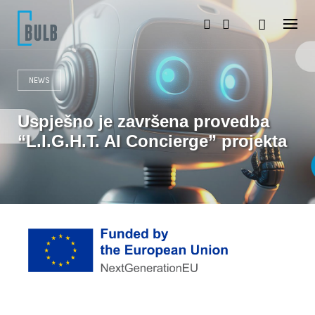
S
k
i
p
t
o
NEWS
c
o
n
Uspješno je završena provedba
t
e
“L.I.G.H.T. AI Concierge” projekta
n
t