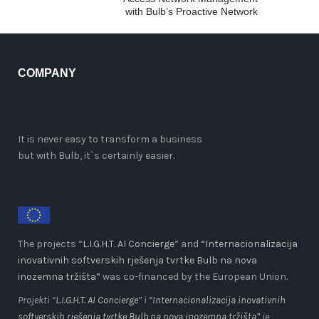
with Bulb’s Proactive Network
Maintenance Solution
COMPANY
It is never easy to transform a business
but with Bulb, it`s certainly easier.
The projects “
L.I.G.H.T. AI Concierge
” and
“Internacionalizacija
inovativnih softverskih rješenja tvrtke Bulb na nova
inozemna tržišta”
was co-financed by the European Union.
Projekti “
L.I.G.H.T. AI Concierge
” i
“Internacionalizacija inovativnih
softverskih rješenja tvrtke Bulb na nova inozemna tržišta”
je