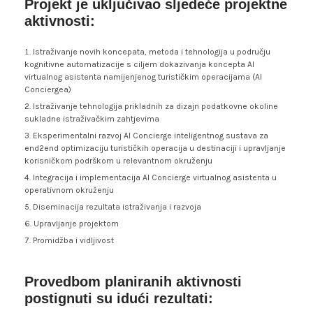
Projekt je uključivao sljedeće projektne
aktivnosti:
Istraživanje novih koncepata, metoda i tehnologija u području
kognitivne automatizacije s ciljem dokazivanja koncepta AI
virtualnog asistenta namijenjenog turističkim operacijama (AI
Conciergea)
Istraživanje tehnologija prikladnih za dizajn podatkovne okoline
sukladne istraživačkim zahtjevima
Eksperimentalni razvoj AI Concierge inteligentnog sustava za
end2end optimizaciju turističkih operacija u destinaciji i upravljanje
korisničkom podrškom u relevantnom okruženju
Integracija i implementacija AI Concierge virtualnog asistenta u
operativnom okruženju
Diseminacija rezultata istraživanja i razvoja
Upravljanje projektom
Promidžba i vidljivost
Provedbom planiranih aktivnosti
postignuti su idući rezultati
: