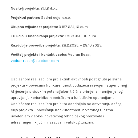
Nositelj projekta:
BULB d.o.o.
Projektni partner:
Sedmi odjel d.o.o.
Ukupna vrijednost projekta:
3.187.624,16 eura
EU udio u financiranju projekta:
1.969.358,98 eura
Razdoblje provedbe projekta:
28.2.2023. – 28.10.2025.
Voditelj projekta i kontakt osoba:
Vedran Rezar,
vedran.rezar@bulbtech.com
Uspješnom realizacijom projektnih aktivnosti postignuta je svrha
projekta – povećana konkurentnost poduzeća razvojem superiornog
AI rješenja s visokim potencijalom tržišne primjene, namijenjenog
upravljanju korisničkom podrškom u turističkim operacijama.
Uspješnom realizacijom projekta doprinijelo se ostvarenju općeg
cilja projekta – povećanju konkurentnosti hrvatskog turizma
uvođenjem visoko-inovativnog tehnološkog proizvoda i
adresiranjem ključnih izazova hrvatskog turizma.